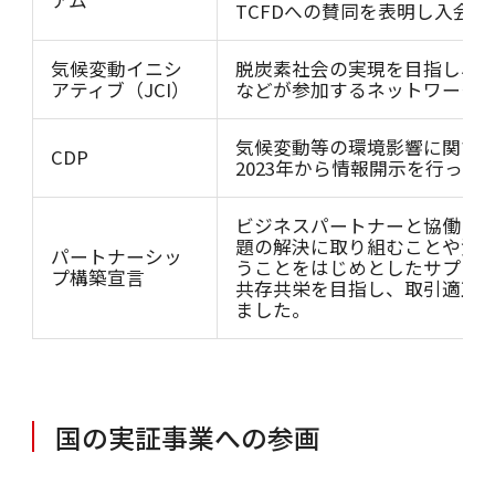
TCFDへの賛同を表明し入会
気候変動イニシ
脱炭素社会の実現を目指し、
アティブ（JCI）
などが参加するネットワーク。
気候変動等の環境影響に関す
CDP
2023年から情報開示を行って
ビジネスパートナーと協働し
題の解決に取り組むことや資
パートナーシッ
うことをはじめとしたサプラ
プ構築宣言
共存共栄を目指し、取引適正化
ました。
国の実証事業への参画