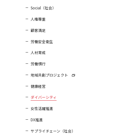
Social（社会）
人権尊重
顧客満足
労働安全衛生
人材育成
労働慣行
地域共創プロジェクト
健康経営
ダイバーシティ
女性活躍推進
DX推進
サプライチェーン（社会）