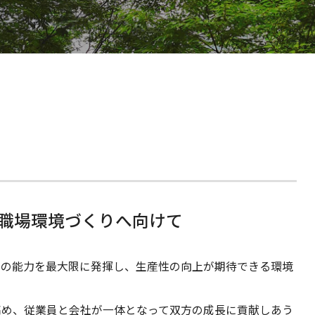
E
I
社
I
E
職場環境づくりへ向けて
自の能力を最大限に発揮し、生産性の向上が期待できる環境
高め、従業員と会社が一体となって双方の成長に貢献しあう