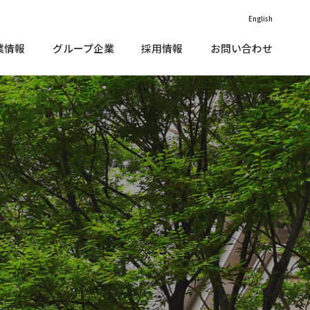
English
業情報
グループ企業
採用情報
お問い合わせ
価情報（外部リンク）
vironment（環境）
IR•メディアに関する
沿革
お問い合わせ
款
cial（社会）
子公告
価情報（外部リンク）
vironment（環境）
IR•メディアに関する
沿革
お問い合わせ
企業理念
くあるご質問
款
vernance（ガバナンス）
cial（社会）
ニュース
子公告
Rカレンダー
部評価
企業理念
くあるご質問
vernance（ガバナンス）
責事項
ニュース
ステナブルファイナンス
R情報開⽰⽅針
Rカレンダー
部評価
Rサイトマップ
責事項
会貢献活動
ステナブルファイナンス
Rお問い合わせ
R情報開⽰⽅針