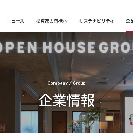
ニュース
投資家の皆様へ
サステナビリティ
企
株
個人投資家の皆様へ
トップメッセージ
En
トップメッセージ
お客様相談窓口
定
経営⽅針
サステナビリティ
So
電
株
個人投資家の皆様へ
トップメッセージ
En
トップメッセージ
お客様相談窓口
コンプライアンスに関する
会社概要
よ
相談・通報窓口
定
業績・財務情報
マテリアリティ
Go
経営⽅針
サステナビリティ
So
IR
電
コンプライアンスに関する
I
株式・社債情報
社会課題解決に貢献する商品
外
会社概要
Company / Group
よ
相談・通報窓口
役員一覧
業績・財務情報
マテリアリティ
Go
企業情報
免
IR
IRライブラリ
サ
I
I
株式・社債情報
社会課題解決に貢献する商品
外
役員一覧
I
免
社
IRライブラリ
サ
I
I