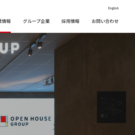
English
業情報
グループ企業
採用情報
お問い合わせ
価情報（外部リンク）
vironment（環境）
IR•メディアに関する
沿革
お問い合わせ
款
cial（社会）
子公告
価情報（外部リンク）
vironment（環境）
IR•メディアに関する
沿革
お問い合わせ
企業理念
くあるご質問
款
vernance（ガバナンス）
cial（社会）
ニュース
子公告
Rカレンダー
部評価
企業理念
くあるご質問
vernance（ガバナンス）
責事項
ニュース
ステナブルファイナンス
R情報開⽰⽅針
Rカレンダー
部評価
Rサイトマップ
責事項
会貢献活動
ステナブルファイナンス
Rお問い合わせ
R情報開⽰⽅針