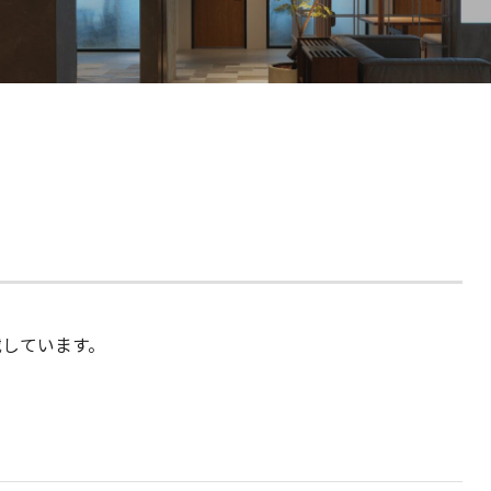
E
I
社
I
E
載しています。