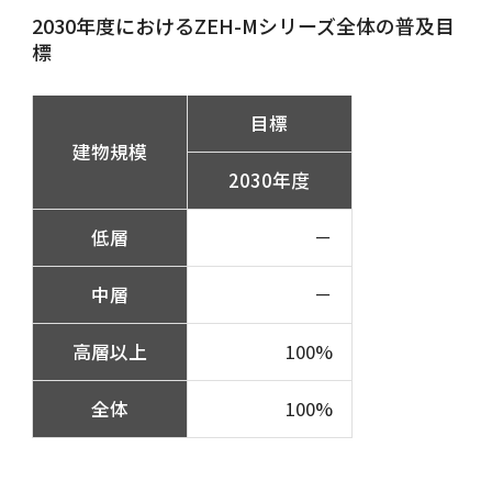
2030年度におけるZEH-Mシリーズ全体の普及目
標
目標
建物規模
2030年度
低層
－
中層
－
高層以上
100%
全体
100%