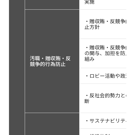
実施
・贈収賄・反競争的
止方針
・贈収賄・反競争的
の関与、加担を防止
汚職・贈収賄・反
組み
競争的行為防止
・ロビー活動や政治
・反社会的勢力との
断
・サステナビリティ