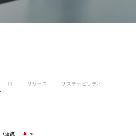
E
I
社
I
E
IR
リリース
サステナビリティ
〕（連結）
PDF