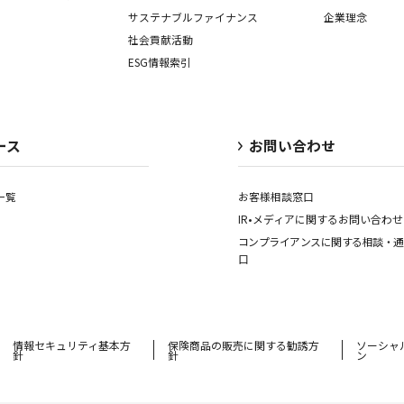
サステナブルファイナンス
企業理念
社会貢献活動
ESG情報索引
ース
お問い合わせ
一覧
お客様相談窓口
IR•メディアに関する
お問い合わせ
コンプライアンスに関する
相談・通
口
情報セキュリティ基本方
保険商品の販売に関する勧誘⽅
ソーシャ
針
針
ン