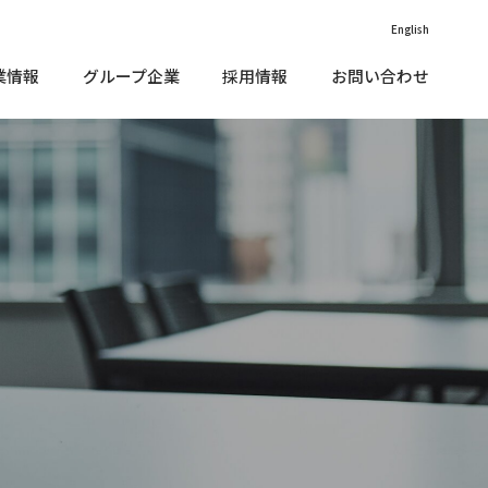
English
業情報
グループ企業
採用情報
お問い合わせ
価情報（外部リンク）
vironment（環境）
IR•メディアに関する
沿革
お問い合わせ
款
cial（社会）
子公告
価情報（外部リンク）
vironment（環境）
IR•メディアに関する
沿革
お問い合わせ
企業理念
くあるご質問
款
vernance（ガバナンス）
cial（社会）
ニュース
子公告
Rカレンダー
部評価
企業理念
くあるご質問
vernance（ガバナンス）
責事項
ニュース
ステナブルファイナンス
R情報開⽰⽅針
Rカレンダー
部評価
Rサイトマップ
責事項
会貢献活動
ステナブルファイナンス
Rお問い合わせ
R情報開⽰⽅針