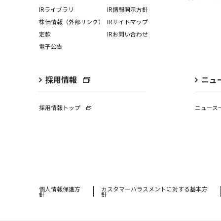
IRライブラリ
IR情報開⽰⽅針
株価情報（外部リンク）
IRサイトマップ
定款
IRお問い合わせ
電子公告
採用情報
ニュ
採用情報トップ
ニュース
個⼈情報保護⽅
カスタマーハラスメントに対する基本方
針
針