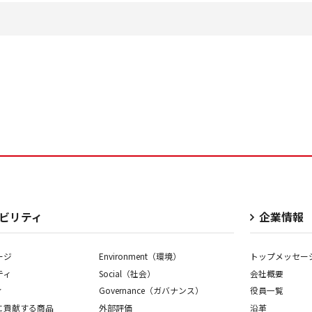
ビリティ
企業情報
ージ
Environment（環境）
トップメッセー
ティ
Social（社会）
会社概要
ィ
Governance（ガバナンス）
役員一覧
に貢献する商品
外部評価
沿革