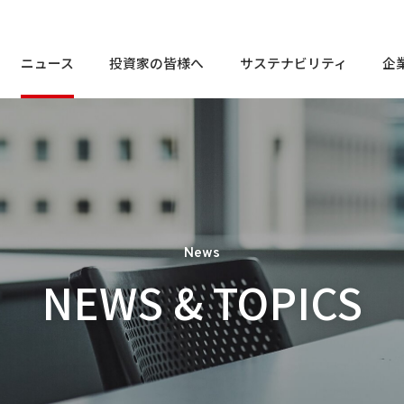
ニュース
投資家の皆様へ
サステナビリティ
企
株
個人投資家の皆様へ
トップメッセージ
En
トップメッセージ
お客様相談窓口
定
経営⽅針
サステナビリティ
So
電
株
個人投資家の皆様へ
トップメッセージ
En
トップメッセージ
お客様相談窓口
コンプライアンスに関する
会社概要
よ
相談・通報窓口
定
業績・財務情報
マテリアリティ
Go
経営⽅針
サステナビリティ
So
IR
電
コンプライアンスに関する
I
株式・社債情報
社会課題解決に貢献する商品
外
会社概要
News
よ
相談・通報窓口
役員一覧
業績・財務情報
マテリアリティ
Go
NEWS & TOPICS
免
IR
IRライブラリ
サ
I
I
株式・社債情報
社会課題解決に貢献する商品
外
役員一覧
I
免
社
IRライブラリ
サ
I
I