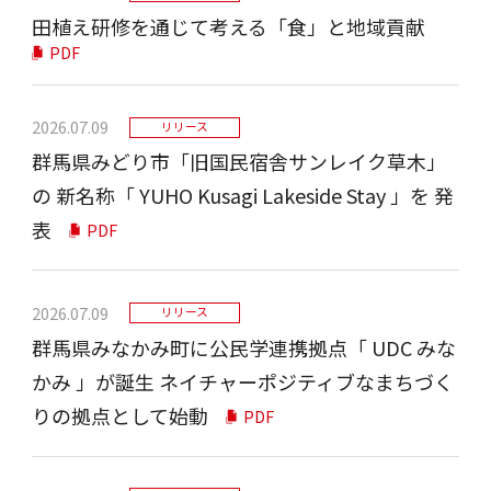
田植え研修を通じて考える「食」と地域貢献
PDF
2026.07.09
リリース
群⾺県みどり市「旧国⺠宿舎サンレイク草⽊」
の 新名称「 YUHO Kusagi Lakeside Stay 」を 発
表
PDF
2026.07.09
リリース
群⾺県みなかみ町に公⺠学連携拠点「 UDC みな
かみ 」が誕⽣ ネイチャーポジティブなまちづく
りの拠点として始動
PDF