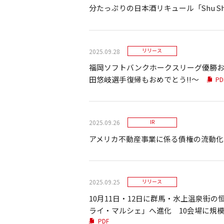
分たっぷりの日本酒リキュール「Shu Shu
2025.09.28
リリース
福岡ソフトバンクホークスリーグ優勝お
田悠岐選手復帰もおめでとう!!～
PD
2025.09.26
IR
アメリカ不動産事業に係る債権の流動化
2025.09.25
リリース
10月11日・12日に群馬・水上温泉街
ライ・マルシェ」へ進化 10会場に規
PDF