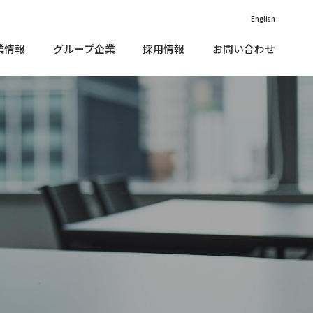
English
業情報
グループ企業
採用情報
お問い合わせ
価情報（外部リンク）
vironment（環境）
IR•メディアに関する
沿革
お問い合わせ
款
cial（社会）
子公告
価情報（外部リンク）
vironment（環境）
IR•メディアに関する
沿革
お問い合わせ
企業理念
くあるご質問
款
vernance（ガバナンス）
cial（社会）
ニュース
子公告
Rカレンダー
部評価
企業理念
くあるご質問
vernance（ガバナンス）
責事項
ニュース
ステナブルファイナンス
R情報開⽰⽅針
Rカレンダー
部評価
Rサイトマップ
責事項
会貢献活動
ステナブルファイナンス
Rお問い合わせ
R情報開⽰⽅針