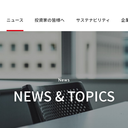
ニュース
投資家の皆様へ
サステナビリティ
企
株
個人投資家の皆様へ
トップメッセージ
En
トップメッセージ
お客様相談窓口
定
経営⽅針
サステナビリティ
So
電
株
個人投資家の皆様へ
トップメッセージ
En
トップメッセージ
お客様相談窓口
コンプライアンスに関する
会社概要
よ
相談・通報窓口
定
業績・財務情報
マテリアリティ
Go
経営⽅針
サステナビリティ
So
IR
電
コンプライアンスに関する
I
株式・社債情報
社会課題解決に貢献する商品
外
会社概要
News
よ
相談・通報窓口
役員一覧
業績・財務情報
マテリアリティ
Go
NEWS & TOPICS
免
IR
IRライブラリ
サ
I
I
株式・社債情報
社会課題解決に貢献する商品
外
役員一覧
I
免
社
IRライブラリ
サ
I
I