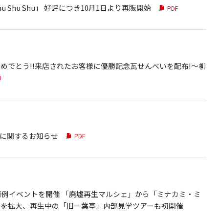
 Shu Shu」 好評につき10月1日より再販開始
PDF
めでとう!!来店されたお客様に優勝記念瓦せんべいを配布!～柳
F
に関するお知らせ
PDF
の恒例イベントを開催 「廃墟再生マルシェ」から「ミナカミ・ミ
模を拡大、再生中の「旧一葉亭」内部見学ツアーも初開催