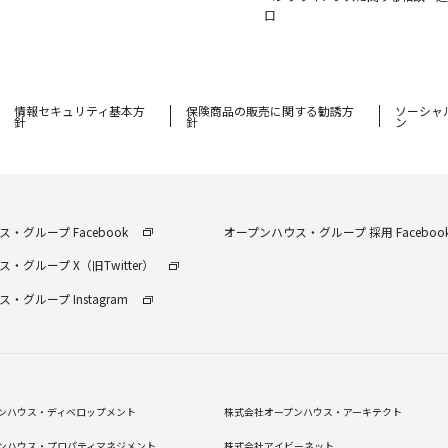
口
情報セキュリティ基本方
保険商品の販売に関する勧誘⽅
ソーシャ
針
針
ン
・グループ Facebook
オープンハウス・グループ 採⽤ Faceboo
・グループ X（旧Twitter）
・グループ Instagram
ンハウス・ディベロップメント
株式会社オープンハウス・アーキテクト
ンハウス・プロパティマネジメント
株式会社アイビーネット