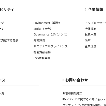
ビリティ
企業情報
ージ
Environment（環境）
トップメッセー
ティ
Social（社会）
会社概要
ィ
Governance（ガバナンス）
役員一覧
に貢献する商品
外部評価
沿革
サステナブルファイナンス
企業理念
社会貢献活動
ESG情報索引
ース
お問い合わせ
一覧
お客様相談窓口
IR•メディアに関する
お問い合わせ
コンプライアンスに関する
相談・通