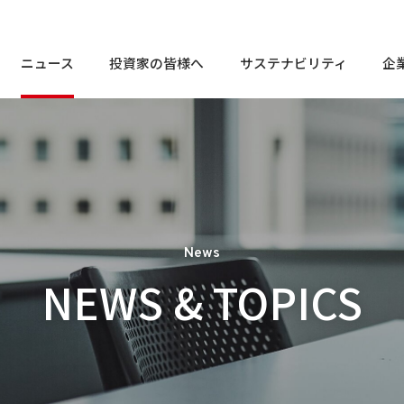
ニュース
投資家の皆様へ
サステナビリティ
企
株
個人投資家の皆様へ
トップメッセージ
En
トップメッセージ
お客様相談窓口
定
経営⽅針
サステナビリティ
So
電
株
個人投資家の皆様へ
トップメッセージ
En
トップメッセージ
お客様相談窓口
コンプライアンスに関する
会社概要
よ
相談・通報窓口
定
業績・財務情報
マテリアリティ
Go
経営⽅針
サステナビリティ
So
IR
電
コンプライアンスに関する
I
株式・社債情報
社会課題解決に貢献する商品
外
会社概要
News
よ
相談・通報窓口
役員一覧
業績・財務情報
マテリアリティ
Go
NEWS & TOPICS
免
IR
IRライブラリ
サ
I
I
株式・社債情報
社会課題解決に貢献する商品
外
役員一覧
I
免
社
IRライブラリ
サ
I
I