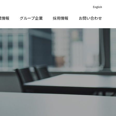
English
業情報
グループ企業
採用情報
お問い合わせ
価情報（外部リンク）
vironment（環境）
IR•メディアに関する
沿革
お問い合わせ
款
cial（社会）
子公告
価情報（外部リンク）
vironment（環境）
IR•メディアに関する
沿革
お問い合わせ
企業理念
くあるご質問
款
vernance（ガバナンス）
cial（社会）
ニュース
子公告
Rカレンダー
部評価
企業理念
くあるご質問
vernance（ガバナンス）
責事項
ニュース
ステナブルファイナンス
R情報開⽰⽅針
Rカレンダー
部評価
Rサイトマップ
責事項
会貢献活動
ステナブルファイナンス
Rお問い合わせ
R情報開⽰⽅針