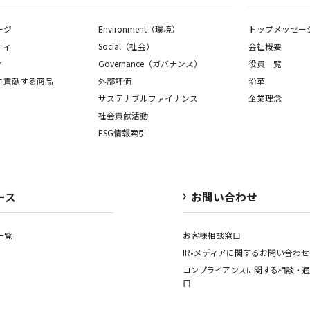
ージ
Environment（環境）
トップメッセー
ティ
Social（社会）
会社概要
ィ
Governance（ガバナンス）
役員一覧
に貢献する商品
外部評価
沿革
サステナブルファイナンス
企業理念
社会貢献活動
ESG情報索引
ース
お問い合わせ
一覧
お客様相談窓口
IR•メディアに関する
お問い合わせ
コンプライアンスに関する
相談・通
口