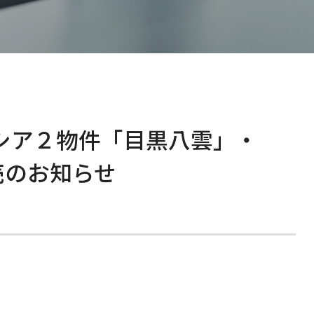
E
I
社
I
E
シア２物件「目黒八雲」・
完売のお知らせ