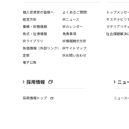
個人投資家の皆様へ
よくあるご質問
トップメッセ
経営⽅針
IRニュース
サステナビリ
業績・財務情報
IRカレンダー
マテリアリテ
株式・社債情報
免責事項
社会課題解決
IRライブラリ
IR情報開⽰⽅針
株価情報（外部リンク）
IRサイトマップ
定款
IRお問い合わせ
電子公告
採用情報
ニュ
採用情報トップ
ニュース