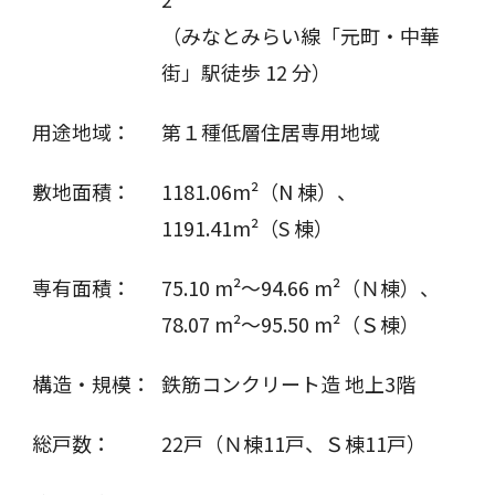
（みなとみらい線「元町・中華
街」駅徒歩 12 分）
用途地域：
第１種低層住居専用地域
敷地面積：
1181.06m²（N 棟）、
1191.41m²（S 棟）
専有面積：
75.10 m²～94.66 m²（Ｎ棟）、
78.07 m²～95.50 m²（Ｓ棟）
構造・規模：
鉄筋コンクリート造 地上3階
総戸数：
22戸（Ｎ棟11戸、Ｓ棟11戸）