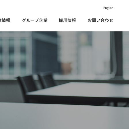
English
業情報
グループ企業
採用情報
お問い合わせ
価情報（外部リンク）
vironment（環境）
IR•メディアに関する
沿革
お問い合わせ
款
cial（社会）
子公告
価情報（外部リンク）
vironment（環境）
IR•メディアに関する
沿革
お問い合わせ
企業理念
くあるご質問
款
vernance（ガバナンス）
cial（社会）
ニュース
子公告
Rカレンダー
部評価
企業理念
くあるご質問
vernance（ガバナンス）
責事項
ニュース
ステナブルファイナンス
R情報開⽰⽅針
Rカレンダー
部評価
Rサイトマップ
責事項
会貢献活動
ステナブルファイナンス
Rお問い合わせ
R情報開⽰⽅針