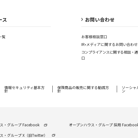
ース
お問い合わせ
一覧
お客様相談窓口
IR•メディアに関する
お問い合わせ
コンプライアンスに関する
相談・通
口
情報セキュリティ基本方
保険商品の販売に関する勧誘⽅
ソーシャ
針
針
ン
・グループ Facebook
オープンハウス・グループ 採⽤ Faceboo
・グループ X（旧Twitter）