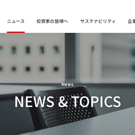
ニュース
投資家の皆様へ
サステナビリティ
企
株
個人投資家の皆様へ
トップメッセージ
En
トップメッセージ
お客様相談窓口
定
経営⽅針
サステナビリティ
So
電
株
個人投資家の皆様へ
トップメッセージ
En
トップメッセージ
お客様相談窓口
コンプライアンスに関する
会社概要
よ
相談・通報窓口
定
業績・財務情報
マテリアリティ
Go
経営⽅針
サステナビリティ
So
IR
電
コンプライアンスに関する
I
株式・社債情報
社会課題解決に貢献する商品
外
会社概要
News
よ
相談・通報窓口
役員一覧
業績・財務情報
マテリアリティ
Go
NEWS & TOPICS
免
IR
IRライブラリ
サ
I
I
株式・社債情報
社会課題解決に貢献する商品
外
役員一覧
I
免
社
IRライブラリ
サ
I
I