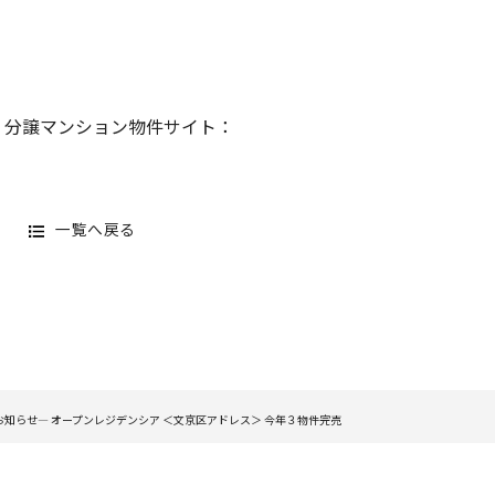
 分譲マンション物件サイト：
一覧へ戻る
知らせ― オープンレジデンシア ＜文京区アドレス＞ 今年３物件完売