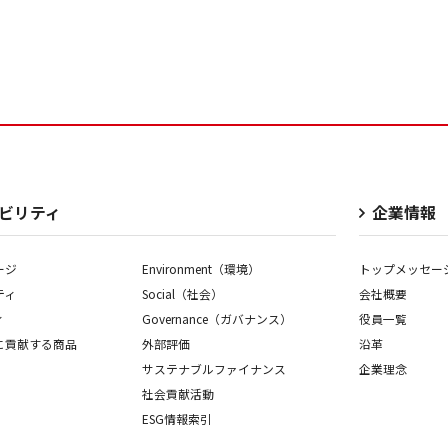
ビリティ
企業情報
ージ
Environment（環境）
トップメッセー
ティ
Social（社会）
会社概要
ィ
Governance（ガバナンス）
役員一覧
に貢献する商品
外部評価
沿革
サステナブルファイナンス
企業理念
社会貢献活動
ESG情報索引