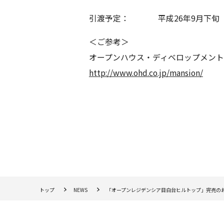
引渡予定：
平成26年9月下旬
＜ご参考＞
オープンハウス・ディベロップメント
http://www.ohd.co.jp/mansion/
トップ
NEWS
「オープンレジデンシア目白台ヒルトップ」完売のお