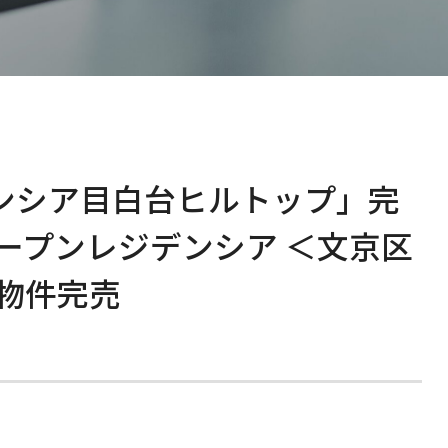
E
I
社
I
E
ンシア目白台ヒルトップ」完
ープンレジデンシア ＜文京区
３物件完売