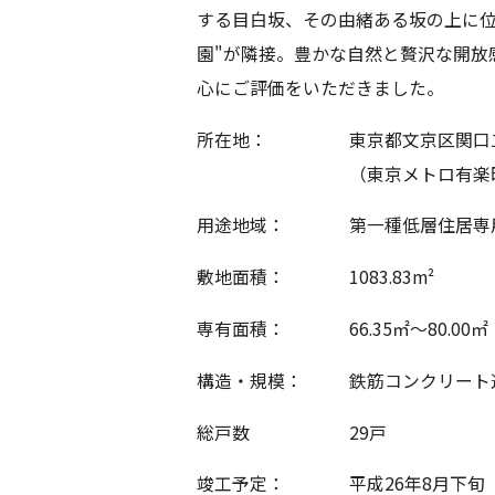
する目白坂、その由緒ある坂の上に位
園"が隣接。豊かな自然と贅沢な開放
心にご評価をいただきました。
所在地：
東京都文京区関口
（東京メトロ有楽
用途地域：
第一種低層住居専
敷地面積：
1083.83m²
専有面積：
66.35㎡～80.00㎡
構造・規模：
鉄筋コンクリート
総戸数
29戸
竣工予定：
平成26年8月下旬