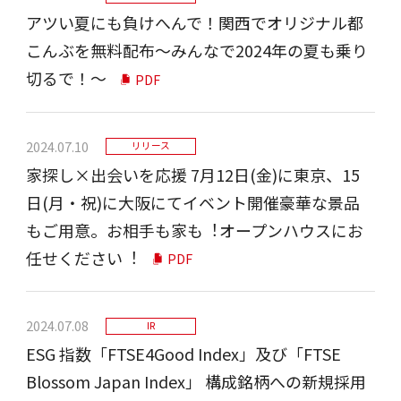
アツい夏にも負けへんで！関西でオリジナル都
こんぶを無料配布～みんなで2024年の夏も乗り
切るで！～
PDF
2024.07.10
リリース
家探し×出会いを応援 7⽉12⽇(⾦)に東京、15
⽇(⽉・祝)に⼤阪にてイベント開催豪華な景品
もご⽤意。お相⼿も家も︕オープンハウスにお
任せください︕
PDF
2024.07.08
IR
ESG 指数「FTSE4Good Index」及び「FTSE
Blossom Japan Index」 構成銘柄への新規採用